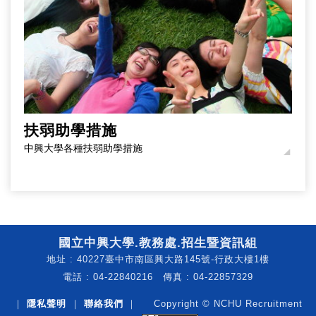
扶弱助學措施
中興大學各種扶弱助學措施
國立中興大學.教務處.招生暨資訊組
地址 : 40227臺中市南區興大路145號-行政大樓1樓
電話 : 04-22840216 傳真 : 04-22857329
｜
隱私聲明
｜
聯絡我們
｜ Copyright © NCHU Recruitment