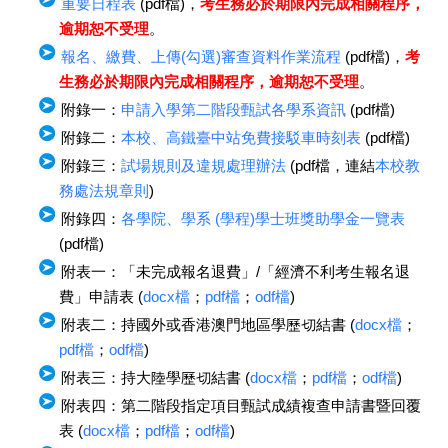
重要日程表
(pdf檔)，
考生務必於期限內完成相關程序，
逾期恕不受理
。
報名、繳費、上傳(勾選)審查資料作業流程
(pdf檔)，
考
生務必於期限內完成相關程序，逾期恕不受理
。
附錄一：
申請入學第二階段甄試各學系資訊
(pdf檔)
附錄二：
本校、高鐵臺中站免費接駁車時刻表
(pdf檔)
附錄三：
試場規則及違規處理辦法
(pdf檔，連結
本校教
務處法規章則
)
附錄四：
各學院、學系 (學程)學士班獎助學金一覽表
(pdf檔)
附表一：「未完成報名退費」/「經濟不利考生報名退
費」申請表 (
docx檔
；
pdf檔
；
odf檔
)
附表二：持國外或香港澳門地區學歷切結書 (
docx檔
；
pdf檔
；
odf檔
)
附表三：持大陸學歷切結書 (
docx檔
；
pdf檔
；
odf檔
)
附表四：第二階段指定項目甄試成績複查申請書暨回覆
表 (
docx檔
；
pdf檔
；
odf檔
)