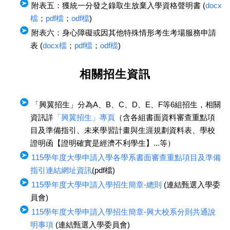
附表五：獲統一分發之錄取生放棄入學資格聲明書 (
docx
檔
；
pdf檔
；
odf檔
)
附表六：身心障礙或因其他特殊情形考生考場服務申請
表 (
docx檔
；
pdf檔
；
odf檔
)
相關招生資訊
「興翼招生」分為A、B、C、D、E、F等6組招生，相關
資訊詳
「興翼招生」專頁
（含各組書面資料審查重點項
目及準備指引、未來學習計畫與生涯規劃資料表、學校
證明函【證明確實是經濟不利學生】...等）
115學年度大學申請入學各學系書面審查重點項目及準備
指引連結網址資訊
(pdf檔)
115學年度大學申請入學招生簡章-總則
(連結甄選入學委
員會)
115學年度大學申請入學招生簡章-興大校系分則共通說
明事項
(連結甄選入學委員會)