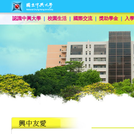
認識中興大學
|
校園生活
|
國際交流
|
獎助學金
|
入