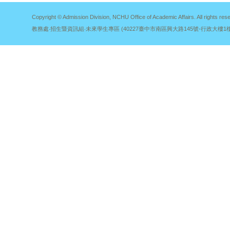
Copyright © Admission Division, NCHU Office of Academic Affairs. All rights res
教務處‧招生暨資訊組‧未來學生專區 (40227臺中市南區興大路145號-行政大樓1樓) 電話 