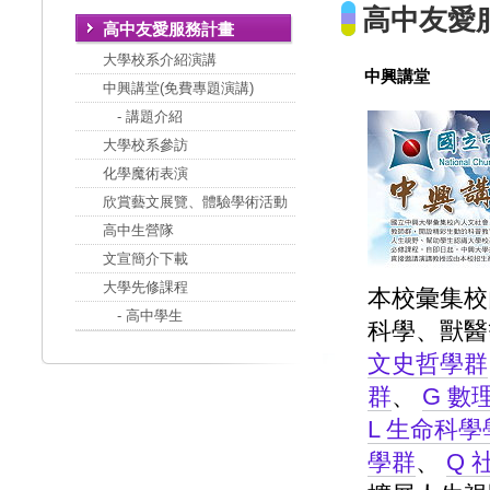
高中友愛
高中友愛服務計畫
大學校系介紹演講
中興講堂
中興講堂(免費專題演講)
- 講題介紹
大學校系參訪
化學魔術表演
欣賞藝文展覽、體驗學術活動
高中生營隊
文宣簡介下載
大學先修課程
本校彙集校
- 高中學生
科學、獸醫
文史哲學群
群
、
G 數
L 生命科學
學群
、
Q 