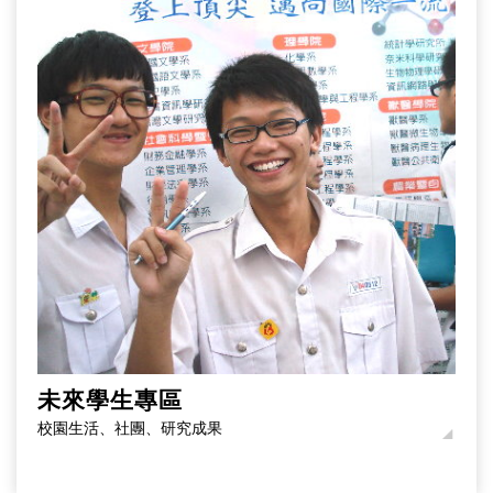
未來學生專區
校園生活、社團、研究成果