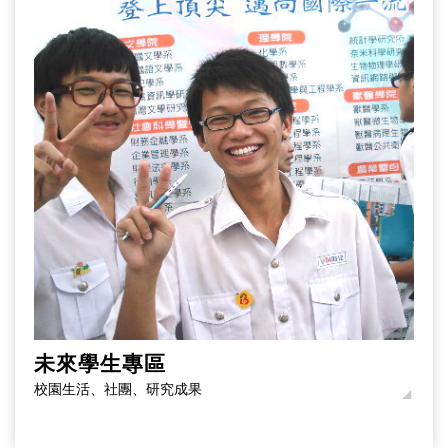
未來學生專區
校園生活、社團、研究成果