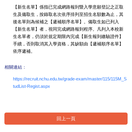
【新生名單】係指已完成網路報到暨入學意願登記之正取
生及備取生，按錄取名次依序排列至招生名額數為止，其
後名單則為候補之【遞補順序名單】。備取生如已列入
【新生名單】者，視同完成網路報到程序。凡列入本校新
生名單者，仍須於規定期限內完成【新生報到繳驗證件】
手續，否則取消其入學資格，其缺額由【遞補順序名單】
依序遞補。
相關連結：
https://recruit.nchu.edu.tw/grade-exam/master/115/115M_S
tudList-Regist.aspx
回上一頁