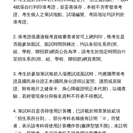
4紙張自行列印准考證，並妥善保存，本校不另寄發准考
證。考生個人之筆試地點、試場編號、考區地址均詳列於
准考證。
2. 准考證係通過報考資格審查者皆可上網列印，惟考生是
否能參加面試、面試時間與梯次，均以各招生系所(班、
組、學程、聯招群)網頁公告為準，請考生於指定時間自行
至招生系所(班、組、學程、聯招群)網頁查閱。
3. 考生於參加筆試每節入場應試或面試時，均應攜帶准考
證及國民身分證正本(國民身分證得以駕照、護照或居留
證、附有相片之健保卡、身心障礙證明正本代替)，以備查
驗，若經發現身分與報名資料不符者不得應試。
4. 筆試科目是否得使用計算機，已詳載於簡章第拾貳項
「招生系所分則」。部分考科名稱後有註明「※」符號
者，表示該考科得使用計算機作答(廠牌型號不限)，未註明