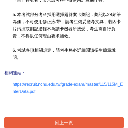
「※」符號者，表示該考科不得使用計算機作答。
5. 本考試部分考科採用選擇題答案卡劃記，劃記以2B鉛筆
為佳，不可使用修正液/帶，請考生備妥應考文具，若因卡
片污損或劃記過輕不為讀卡機器所接受，考生需自行負
責，不得以任何理由要求補救。
6. 考試各項相關規定，請考生務必詳細閱讀招生簡章說
明。
相關連結：
https://recruit.nchu.edu.tw/grade-exam/master/115/115M_E
nterData.pdf
回上一頁