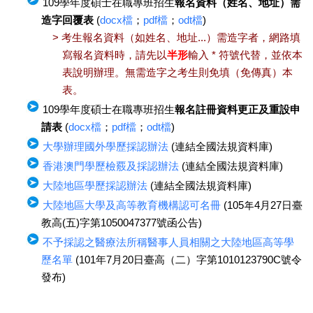
109學年度碩士在職專班招生
報名資料（姓名、地址）需
造字回覆表
(
docx檔
；
pdf檔
；
odt檔
)
> 考生報名資料（如姓名、地址...）需造字者，網路填
寫報名資料時，請先以
半形
輸入 * 符號代替，並依本
表說明辦理。無需造字之考生則免填（免傳真）本
表。
109學年度碩士在職專班招生
報名註冊資料更正及重設申
請表
(
docx檔
；
pdf檔
；
odt檔
)
大學辦理國外學歷採認辦法
(連結全國法規資料庫)
香港澳門學歷檢覈及採認辦法
(連結全國法規資料庫)
大陸地區學歷採認辦法
(連結全國法規資料庫)
大陸地區大學及高等教育機構認可名冊
(105年4月27日臺
教高(五)字第1050047377號函公告)
不予採認之醫療法所稱醫事人員相關之大陸地區高等學
歷名單
(101年7月20日臺高（二）字第1010123790C號令
發布)