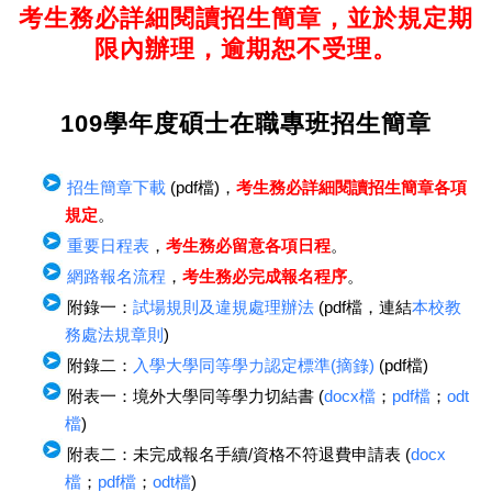
考生務必詳細閱讀招生簡章，並於規定期
限內辦理，逾期恕不受理。
109學年度碩士在職專班招生簡章
招生簡章下載
(pdf檔)，
考生務必詳細閱讀招生簡章各項
規定
。
重要日程表
，
考生務必留意各項日程
。
網路報名流程
，
考生務必完成報名程序
。
附錄一：
試場規則及違規處理辦法
(pdf檔，連結
本校教
務處法規章則
)
附錄二：
入學大學同等學力認定標準(摘錄)
(pdf檔)
附表一：境外大學同等學力切結書 (
docx檔
；
pdf檔
；
odt
檔
)
附表二：未完成報名手續/資格不符退費申請表 (
docx
檔
；
pdf檔
；
odt檔
)