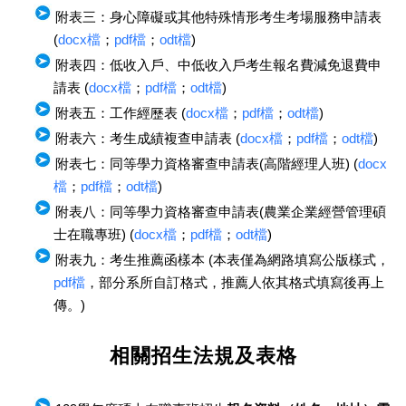
附表三：身心障礙或其他特殊情形考生考場服務申請表
(
docx檔
；
pdf檔
；
odt檔
)
附表四：低收入戶、中低收入戶考生報名費減免退費申
請表 (
docx檔
；
pdf檔
；
odt檔
)
附表五：工作經歷表 (
docx檔
；
pdf檔
；
odt檔
)
附表六：考生成績複查申請表 (
docx檔
；
pdf檔
；
odt檔
)
附表七：同等學力資格審查申請表(高階經理人班) (
docx
檔
；
pdf檔
；
odt檔
)
附表八：同等學力資格審查申請表(農業企業經營管理碩
士在職專班) (
docx檔
；
pdf檔
；
odt檔
)
附表九：考生推薦函樣本 (本表僅為網路填寫公版樣式，
pdf檔
，部分系所自訂格式，推薦人依其格式填寫後再上
傳。)
相關招生法規及表格