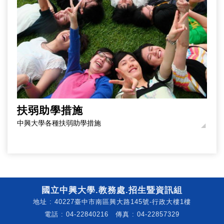
扶弱助學措施
中興大學各種扶弱助學措施
國立中興大學.教務處.招生暨資訊組
地址 : 40227臺中市南區興大路145號-行政大樓1樓
電話 : 04-22840216 傳真 : 04-22857329