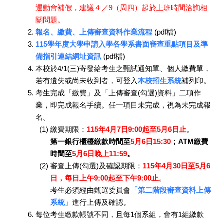
運動會補假，建議４／9（周四）起於上班時間洽詢相
關問題。
報名、繳費、上傳審查資料作業流程
(pdf檔)
115學年度大學申請入學各學系書面審查重點項目及準
備指引連結網址資訊
(pdf檔)
本校於4/1(三)寄發給考生之甄試通知單、個人繳費單，
若有遺失或尚未收到者，可登入
本校招生系統
補列印。
考生完成「繳費」及「上傳審查(勾選)資料」二項作
業，即完成報名手續。任一項目未完成，視為未完成報
名。
(1) 繳費期限：
115年4月7日9:00起至5月6日止
。
第一銀行櫃檯繳款時間至
5月6日15:30
；ATM繳費
時間至
5月6日晚上11:59
。
(2) 審查上傳(勾選)及確認期限：
115年4月30日至5月6
日，每日上午9:00起至下午9:00止
。
考生必須經由甄選委員會
「第二階段審查資料上傳
系統」
進行上傳及確認。
每位考生繳款帳號不同，且每1個系組，會有1組繳款