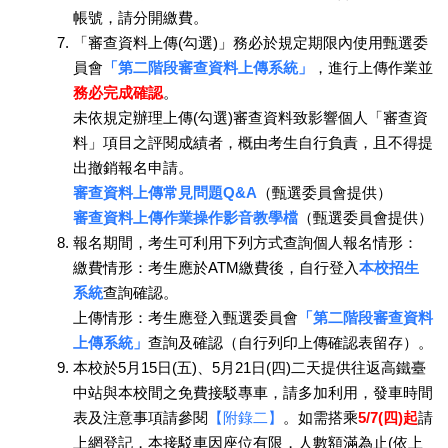
帳號，請分開繳費。
「審查資料上傳(勾選)」務必於規定期限內使用甄選委
員會
「第二階段審查資料上傳系統」
，進行上傳作業並
務必完成確認
。
未依規定辦理上傳(勾選)審查資料致影響個人「審查資
料」項目之評閱成績者，概由考生自行負責，且不得提
出撤銷報名申請。
審查資料上傳常見問題Q&A
（甄選委員會提供）
審查資料上傳作業操作影音教學檔
（甄選委員會提供）
報名期間，考生可利用下列方式查詢個人報名情形：
繳費情形：考生應於ATM繳費後，自行登入
本校招生
系統
查詢確認。
上傳情形：考生應登入甄選委員會
「第二階段審查資料
上傳系統」
查詢及確認（自行列印上傳確認表留存）。
本校於5月15日(五)、5月21日(四)二天提供往返高鐵臺
中站與本校間之免費接駁專車，請多加利用，發車時間
表及注意事項請參閱
【附錄二】
。如需搭乘
5/7(四)起
請
上網登記，本接駁車因座位有限，人數額滿為止(依上