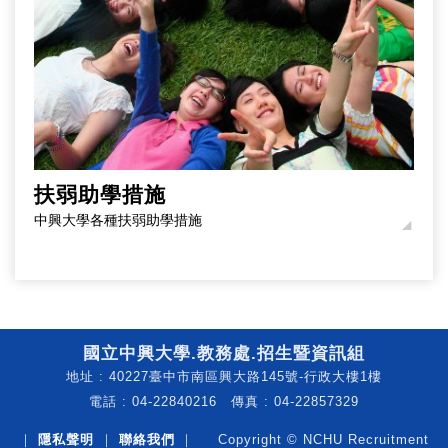
扶弱助學措施
中興大學各種扶弱助學措施
國立中興大學.教務處.招生暨資訊組
地址 : 40227臺中市南區興大路145號-行政大樓1樓
電話 : 04-22840216 傳真 : 04-22857329
｜
隱私聲明
｜
聯絡我們
｜ Copyright © NCHU Recruitment