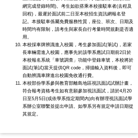
網完成登錄時間)。考生如欲搭乘本校接駁車者(去程及
回程)，最遲於面試前二日至本校招生資訊網報名登
記。本接駁車係屬免費服務性質，座位、班次、日期及
時間均有限制，請考生與家長自行考量時間規劃是否適
用。
本校採車牌辨識進入校園，考生參加面試(筆試)，若家
長車輛需進入校園，應事先於該學系應試日期前2日於
本校報名系統「車號調查」功能中登錄車號，本校將於
面試(筆試)當天提供QR code，掃描輸入資料後，即可
自動辨識車牌進出校園免收通行費。
本校部份學系參與教育部離島地區視訊面試試辦計畫，
符合報考資格考生如有意願參加視訊面試，請於4月20
日至5月5日(或依學系指定期間內)向有辦理視訊面試學
系辦公室聯繫並提出申請。如學系另有規定申請日期從
其規定。