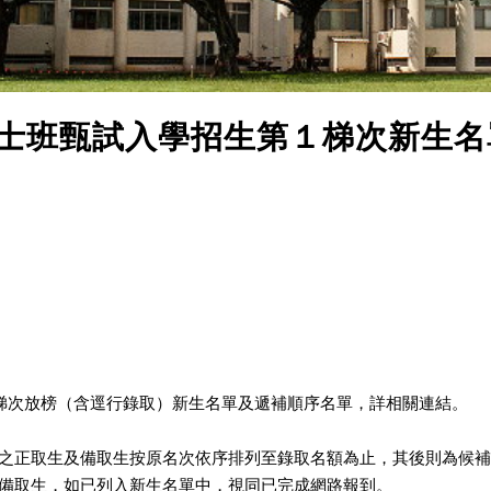
博士班甄試入學招生第１梯次新生
１梯次放榜（含逕行錄取）新生名單及遞補順序名單，詳相關連結。
之正取生及備取生按原名次依序排列至錄取名額為止，其後則為候補
備取生，如已列入新生名單中，視同已完成網路報到。