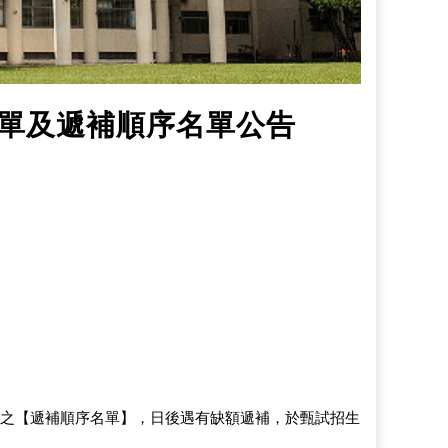
名單及遞補順序名單公告
之【遞補順序名單】，日後遇有缺額遞補，於甄試招生