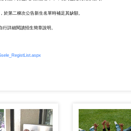
，於第二梯次公告新生名單時補足其缺額。
必自行詳細閱讀招生簡章說明。
15sele_RegistList.aspx