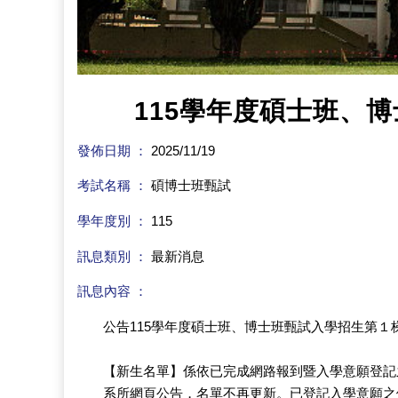
115學年度碩士班、
發佈日期 ：
2025/11/19
考試名稱 ：
碩博士班甄試
學年度別 ：
115
訊息類別 ：
最新消息
訊息內容 ：
公告115學年度碩士班、博士班甄試入學招生第
【新生名單】係依已完成網路報到暨入學意願登記
系所網頁公告，名單不再更新。已登記入學意願之