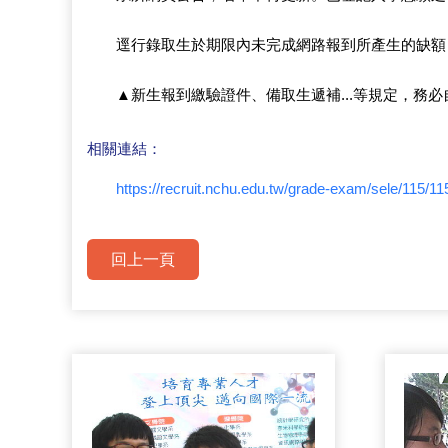
逕行錄取生於期限內未完成網路報到所產生的缺額
▲新生報到繳驗證件、備取生遞補...等規定，務
相關連結：
https://recruit.nchu.edu.tw/grade-exam/sele/115/1
回上一頁