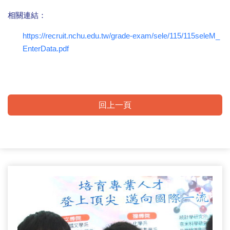
相關連結：
https://recruit.nchu.edu.tw/grade-exam/sele/115/115seleM_
EnterData.pdf
回上一頁