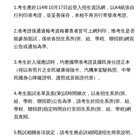
1.考生應於114年10月17日起登入招生資訊網，以A4紙張自
行列印准考證，並妥善保存，本校不再另行寄發准考證。
2.准考證係通過報考資格審查者皆可上網列印，惟考生是否
能參加面試，係依各招生系所(班、組、學程、聯招群)網頁
公告或通知為準。
3.考生於入場應試時，均應攜帶准考證及國民身分證正本
（得以有照片之全民健康保險卡、汽機車駕駛執照、中華
民國身心障礙證明、護照或居留證代替）。
4.考生面試名單及面(筆)試時間梯次，以各招生系所(班、
組、學程、聯招群)公告為準，請考生於招生系所(班、組、
學程、聯招群)指定時間自行至招生系所(班、組、學程)網
頁查閱。
5.甄試相關各項規定，請考生務必詳細閱讀招生簡章說明。