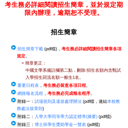
考生務必詳細閱讀招生簡章，並於規定期
限內辦理，逾期恕不受理。
招生簡章
招生簡章下載
(pdf檔)，
考生務必詳細閱讀招生簡章各項
規定
。
> 簡章更正：
中國文學系備註欄第二點，刪除:招生名額內含甄試
入學招生回流名額一般生1名。
重要日程表
，
考生務必留意各項日程
。
網路報名流程
，
考生務必完成報名程序
。
附錄一：
試場規則及違規處理辦法
(pdf檔，連結
本校教
務處法規章則
)
附錄二：
入學大學同等學力認定標準(摘要)
(pdf檔)
附錄三：
博士班學生獎助學金一覽表
(pdf檔)