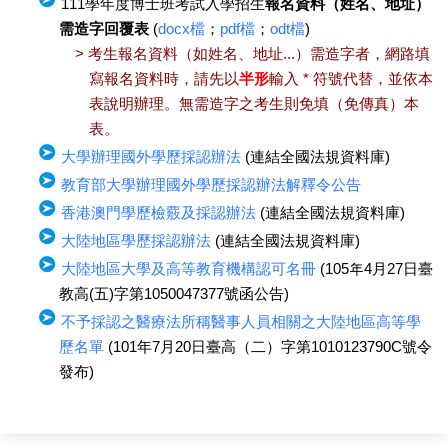
111學年度博士班考試入學招生
報名資料（姓名、地址）
需造字回覆表
(
docx檔
；
pdf檔
；
odt檔
)
> 考生報名資料（如姓名、地址...）需造字者，網路填
寫報名資料時，請先以
半形
輸入 * 符號代替，並依本
表說明辦理。無需造字之考生則免填（免傳真）本
表。
大學辦理國外學歷採認辦法
(連結全國法規資料庫)
教育部大學辦理國外學歷採認辦法解釋令公告
香港澳門學歷檢覈及採認辦法
(連結全國法規資料庫)
大陸地區學歷採認辦法
(連結全國法規資料庫)
大陸地區大學及高等教育機構認可名冊
(105年4月27日臺
教高(五)字第1050047377號函公告)
不予採認之醫療法所稱醫事人員相關之大陸地區高等學
歷名單
(101年7月20日臺高（二）字第1010123790C號令
發布)