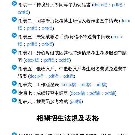
附表一：持境外大學同等學力切結書 (
docx檔
；
pdf檔
；
odt檔
)
附表二：同等學力報考博士班個人著作審查申請表 (
docx
檔
；
pdf檔
；
odt檔
)
附表三：未完成報名手續/資格不符退費申請表 (
docx
檔
；
pdf檔
；
odt檔
)
附表四：身心障礙或因其他特殊情形考生考場服務申請
表 (
docx檔
；
pdf檔
；
odt檔
)
附表五：低收入戶、中低收入戶考生報名費減免退費申
請表 (
docx檔
；
pdf檔
；
odt檔
)
附表六：工作經歷表 (
docx檔
；
pdf檔
；
odt檔
)
附表七：成績複查申請表 (
docx檔
；
pdf檔
；
odt檔
)
附表八：推薦函參考格式 (
pdf檔
)
相關招生法規及表格