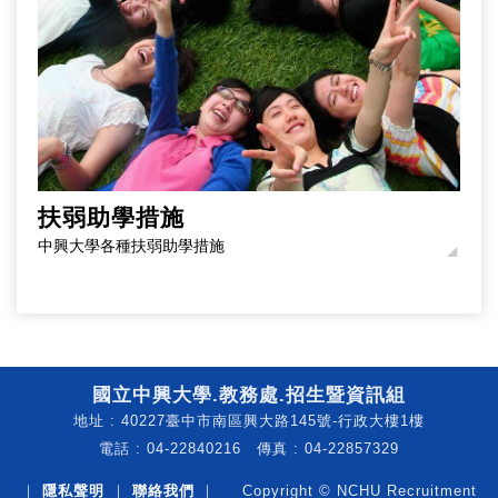
扶弱助學措施
中興大學各種扶弱助學措施
國立中興大學.教務處.招生暨資訊組
地址 : 40227臺中市南區興大路145號-行政大樓1樓
電話 : 04-22840216 傳真 : 04-22857329
｜
隱私聲明
｜
聯絡我們
｜ Copyright © NCHU Recruitment