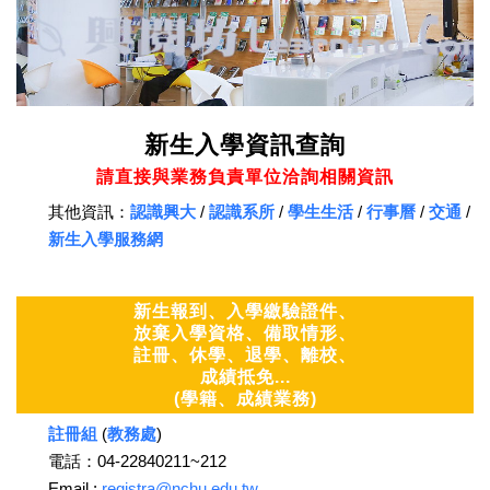
新生入學資訊查詢
請直接與業務負責單位洽詢相關資訊
其他資訊：
認識興大
/
認識系所
/
學生生活
/
行事曆
/
交通
/
新生入學服務網
新生報到、入學繳驗證件、
放棄入學資格、備取情形、
註冊、休學、退學、離校、
成績抵免...
(學籍、成績業務)
註冊組
(
教務處
)
電話：04-22840211~212
Email :
registra@nchu.edu.tw