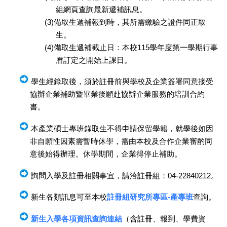
組網頁查詢最新遞補訊息。
(3)備取生遞補報到時，其所需繳驗之證件同正取
生。
(4)備取生遞補截止日：本校115學年度第一學期行事
曆訂定之開始上課日。
學生經錄取後，須於註冊前與學校及企業簽署同意接受
協辦企業補助暨畢業後願赴協辦企業服務的培訓合約
書。
本產業碩士專班錄取生不得申請保留學籍，就學後如因
非自願性因素需暫時休學，需由本校及合作企業審酌同
意後始得辦理。休學期間，企業得停止補助。
詢問入學及註冊相關事宜，請洽註冊組：04-22840212。
新生各類訊息可至本校
註冊組研究所專區-產專班
查詢。
新生入學各項資訊查詢連結
（含註冊、報到、學費資