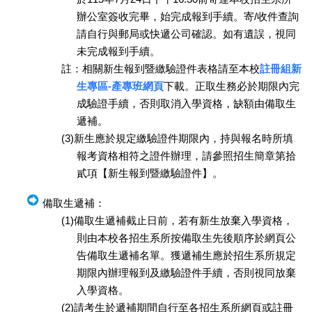
辦公室簽收完畢，始完成報到手續。寄/收件查詢
請自行與郵局或快遞公司確認。如有遺誤，視同
未完成報到手續。
註：相關新生報到暨繳驗證件表格請至本校
註冊組新
生專區-產專班網頁
下載。正取生務必於期限內完
成驗證手續，否則取消入學資格，缺額由備取生
遞補。
(3)新生應於規定繳驗證件期限內，持與報名時所填
報考資格相符之證件辦理，請參照招生簡章第拾
貳項【新生報到暨繳驗證件】。
備取生遞補：
(1)備取生遞補截止日前，若有新生放棄入學資格，
則由本校各招生系所按備取生先後順序於網頁公
告備取生遞補名單。獲遞補生應於招生系所規定
期限內辦理報到及繳驗證件手續，否則視同放棄
入學資格。
(2)請考生於遞補期間自行至各招生系所網頁或註冊