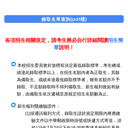
錄取名單查詢(pdf檔)
各項招生相關規定，請考生務必自行詳細閱讀
招生簡
章
說明！
本校招生委員會於放榜前決定最低錄取標準，考生總成
績達此錄取標準以上，在招生名額內者為正取生，其餘
為備取生。成績未達最低錄取標準者，雖有名額亦不予
錄取。不足額錄取時不得列備取生。新生報到後如有缺
額，由備取生依次遞補至原核定招生名額數為止。
新生報到暨繳驗證件：
(1)採通訊報到方式，錄取生請於規定期限內將應繳
驗文件以中華郵政限時掛號或快遞方式寄送，須
於115年7月24日下午16:30前寄達本校招生系所