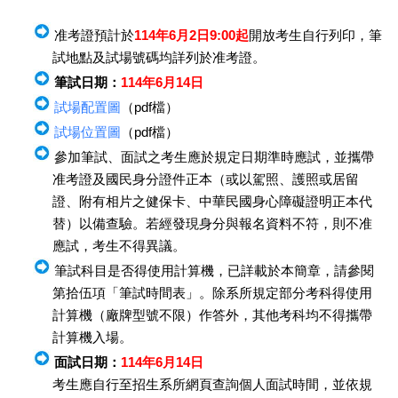
准考證預計於
114年6月2日9:00起
開放考生自行列印，筆
試地點及試場號碼均詳列於准考證。
筆試日期：
114年6月14日
試場配置圖
（pdf檔）
試場位置圖
（pdf檔）
參加筆試、面試之考生應於規定日期準時應試，並攜帶
准考證及國民身分證件正本（或以駕照、護照或居留
證、附有相片之健保卡、中華民國身心障礙證明正本代
替）以備查驗。若經發現身分與報名資料不符，則不准
應試，考生不得異議。
筆試科目是否得使用計算機，已詳載於本簡章，請參閱
第拾伍項「筆試時間表」。除系所規定部分考科得使用
計算機（廠牌型號不限）作答外，其他考科均不得攜帶
計算機入場。
面試日期：
114年6月14日
考生應自行至招生系所網頁查詢個人面試時間，並依規