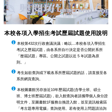
本校各項入學招生考試歷屆試題使用說明
本校第432次行政會議決議：略以…本校各項入學招生
考試之歷屆試題，由各系所自行決定是否公開於系所
「歷屆試題」專區。公開之試題以近 5 年試題為原
則。」
考生如欲查詢或下載各系所歷屆試題的話，請直接至各
系所網頁查詢。
本校圖書館另存放近10年歷屆試題(含學士班、碩士
班、博士班歷屆試題)，欲入館查詢者請攜帶個人身分證
明文件，至圖書館1F服務台換證入館，並至資訊檢索區
「考古題專用電腦」查詢使用。若有使用上問題請洽詢