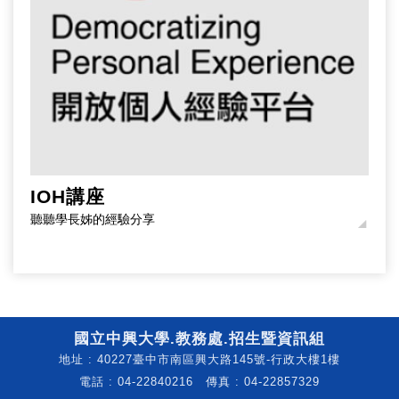
IOH講座
聽聽學長姊的經驗分享
國立中興大學.教務處.招生暨資訊組
地址 : 40227臺中市南區興大路145號-行政大樓1樓
電話 : 04-22840216 傳真 : 04-22857329