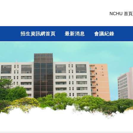
NCHU 首頁
招生資訊網首頁
最新消息
會議紀錄