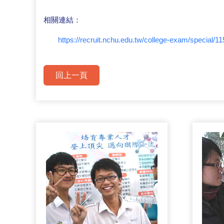
相關連結：
https://recruit.nchu.edu.tw/college-exam/special/1
回上一頁