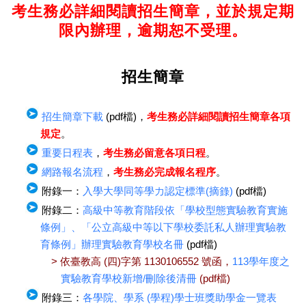
考生務必詳細閱讀招生簡章，並於規定期
限內辦理，逾期恕不受理。
招生簡章
招生簡章下載
(pdf檔)，
考生務必詳細閱讀招生簡章各項
規定
。
重要日程表
，
考生務必留意各項日程
。
網路報名流程
，
考生務必完成報名程序
。
附錄一：
入學大學同等學力認定標準(摘錄)
(pdf檔)
附錄二：
高級中等教育階段依「學校型態實驗教育實施
條例」、「公立高級中等以下學校委託私人辦理實驗教
育條例」辦理實驗教育學校名冊
(pdf檔)
> 依臺教高 (四)字第 1130106552 號函，
113學年度之
實驗教育學校新增/刪除後清冊
(pdf檔)
附錄三：
各學院、學系 (學程)學士班獎助學金一覽表