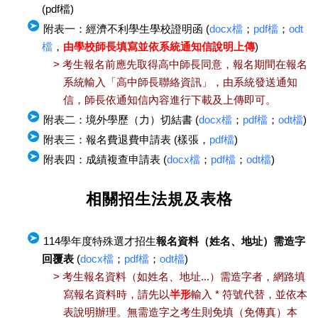
(pdf檔)
附表一：經濟不利學生學校證明函 (
docx檔
；
pdf檔
；
odt
檔
，
由學校師長填寫並依系統通知信說明上傳
)
> 考生報名前應先取得高中師長同意，報名期間在報名
系統輸入「高中師長聯絡資訊」，由系統發送通知
信，師長依通知信內容進行下載及上傳即可。
附表二：境外學歷（力）切結書 (
docx檔
；
pdf檔
；
odt檔
)
附表三：報名費退費申請表 (樣張，
pdf檔
)
附表四：成績複查申請表 (
docx檔
；
pdf檔
；
odt檔
)
相關招生法規及表格
114學年度特殊選才招生
報名資料（姓名、地址）需造字
回覆表
(
docx檔
；
pdf檔
；
odt檔
)
> 考生報名資料（如姓名、地址...）需造字者，網路填
寫報名資料時，請先以
半形
輸入 * 符號代替，並依本
表說明辦理。無需造字之考生則免填（免傳真）本