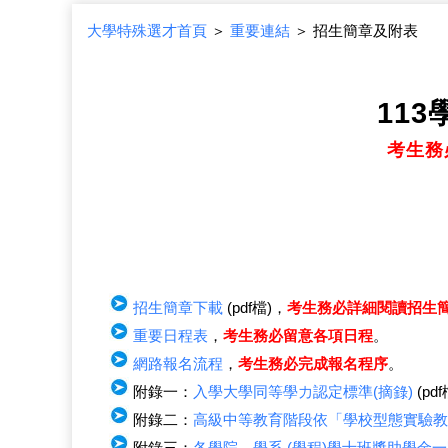
大學特殊選才首頁
＞
重要連結
＞ 招生簡章及附表
11
考生務
招生簡章下載
(pdf檔)，
考生務必詳細閱讀招生
重要日程表
，
考生務必留意各項日程
。
網路報名流程
，
考生務必完成報名程序
。
附錄一：
入學大學同等學力認定標準(摘錄)
(pdf
附錄二：
高級中等教育階段依「學校型態實驗教
附錄三：
各學院、學系 (學程)學士班獎助學金