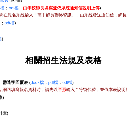
f檔
；
odt檔
，
由學校師長填寫並依系統通知信說明上傳
)
期間在報名系統輸入「高中師長聯絡資訊」，由系統發送通知信，師
檔
；
odt檔
)
檔
)
相關招生法規及表格
）需造字回覆表
(
docx檔
；
pdf檔
；
odt檔
)
者，網路填寫報名資料時，請先以
半形
輸入 * 符號代替，並依本表說
庫)
料庫)