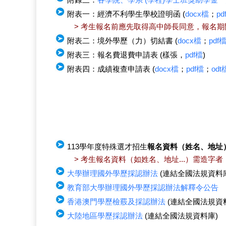
附表一：經濟不利學生學校證明函 (
docx檔
；
pd
> 考生報名前應先取得高中師長同意，報名
附表二：境外學歷（力）切結書 (
docx檔
；
pdf
附表三：報名費退費申請表 (樣張，
pdf檔
)
附表四：成績複查申請表 (
docx檔
；
pdf檔
；
odt
113學年度特殊選才招生
報名資料（姓名、地址
> 考生報名資料（如姓名、地址...）需造字
大學辦理國外學歷採認辦法
(連結全國法規資料
教育部大學辦理國外學歷採認辦法解釋令公告
香港澳門學歷檢覈及採認辦法
(連結全國法規資
大陸地區學歷採認辦法
(連結全國法規資料庫)