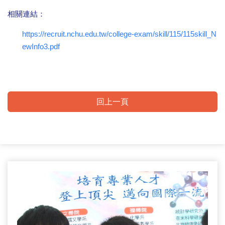
相關連結：
https://recruit.nchu.edu.tw/college-exam/skill/115/115skill_N
ewInfo3.pdf
回上一頁