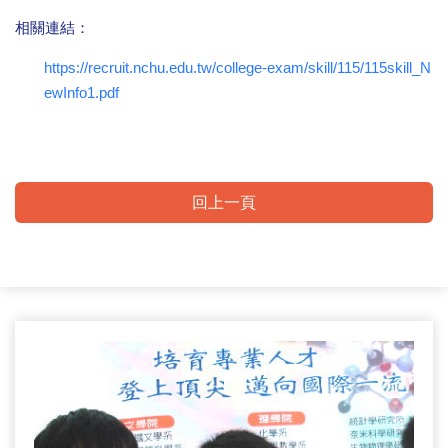
相關連結：
https://recruit.nchu.edu.tw/college-exam/skill/115/115skill_N
ewInfo1.pdf
回上一頁