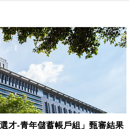
殊選才-青年儲蓄帳戶組」甄審結果