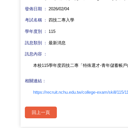
發佈日期 ：
2026/02/04
考試名稱 ：
四技二專入學
學年度別 ：
115
訊息類別 ：
最新消息
訊息內容 ：
本校115學年度四技二專「特殊選才-青年儲蓄帳
相關連結：
https://recruit.nchu.edu.tw/college-exam/skill/115/1
回上一頁