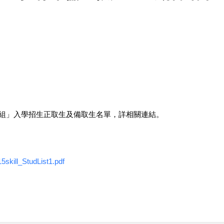
戶組」入學招生正取生及備取生名單，詳相關連結。
15skill_StudList1.pdf