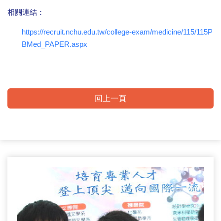
相關連結：
https://recruit.nchu.edu.tw/college-exam/medicine/115/115P
BMed_PAPER.aspx
回上一頁