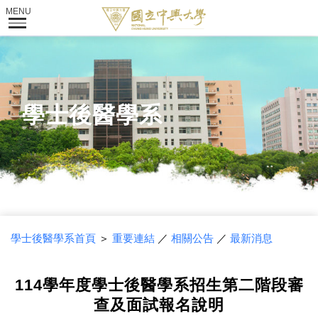
學士後醫學系
學士後醫學系首頁
＞
重要連結
／
相關公告
／
最新消息
114學年度學士後醫學系招生第二階段審
查及面試報名說明