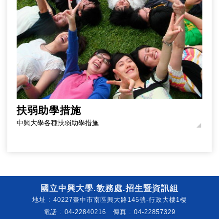
扶弱助學措施
中興大學各種扶弱助學措施
國立中興大學.教務處.招生暨資訊組
地址 : 40227臺中市南區興大路145號-行政大樓1樓
電話 : 04-22840216 傳真 : 04-22857329