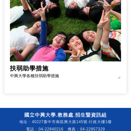
扶弱助學措施
中興大學各種扶弱助學措施
國立中興大學.教務處.招生暨資訊組
地址 : 40227臺中市南區興大路145號-行政大樓1樓
電話 : 04-22840216 傳真 : 04-22857329