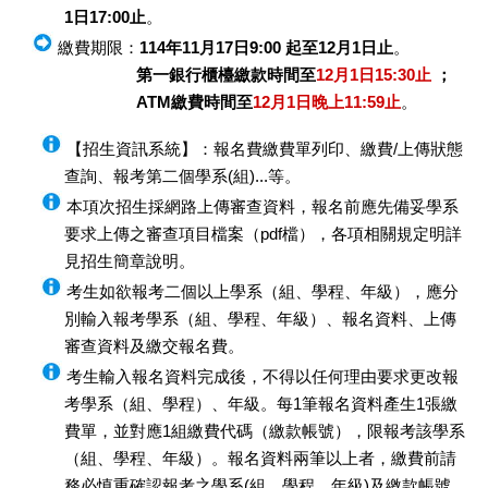
1日17:00止
。
繳費期限：
114年11月17日9:00 起至12月1日止
。
第一銀行櫃檯繳款時間至
12月1日15:30止
；
ATM繳費時間至
12月1日晚上11:59止
。
【招生資訊系統】：報名費繳費單列印、繳費/上傳狀態
查詢、報考第二個學系(組)...等。
本項次招生採網路上傳審查資料，報名前應先備妥學系
要求上傳之審查項目檔案（pdf檔），各項相關規定明詳
見招生簡章說明。
考生如欲報考二個以上學系（組、學程、年級），應分
別輸入報考學系（組、學程、年級）、報名資料、上傳
審查資料及繳交報名費。
考生輸入報名資料完成後，不得以任何理由要求更改報
考學系（組、學程）、年級。每1筆報名資料產生1張繳
費單，並對應1組繳費代碼（繳款帳號），限報考該學系
（組、學程、年級）。報名資料兩筆以上者，繳費前請
務必慎重確認報考之學系(組、學程、年級)及繳款帳號。