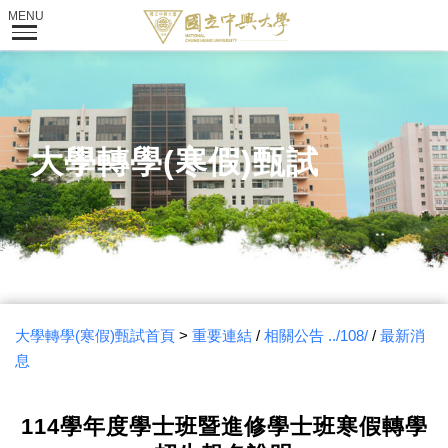
大學轉學(寒假)甄試
大學轉學(寒假)甄試首頁
>
重要連結
/
相關公告
../108/
/
最新消
息
114學年度學士班暨進修學士班寒假轉學