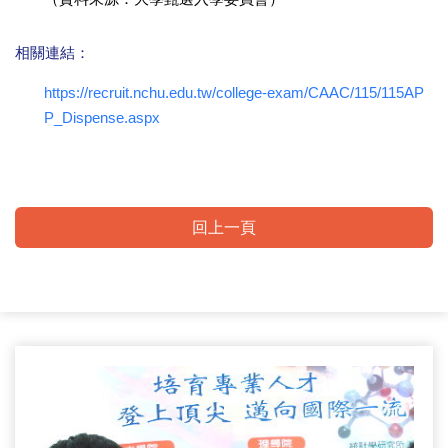
相關連結：
https://recruit.nchu.edu.tw/college-exam/CAAC/115/115AP
P_Dispense.aspx
回上一頁